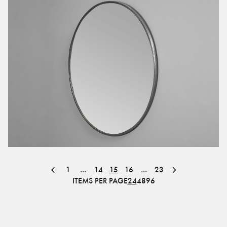
1
...
14
15
16
...
23
ITEMS PER PAGE
24
48
96