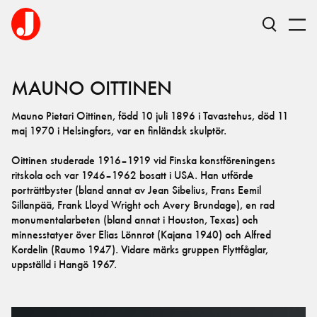
MAUNO
OITTINEN
Mauno Pietari Oittinen, född 10 juli 1896 i Tavastehus, död 11
maj 1970 i Helsingfors, var en finländsk skulptör.
Oittinen studerade 1916–1919 vid Finska konstföreningens
ritskola och var 1946–1962 bosatt i USA. Han utförde
porträttbyster (bland annat av Jean Sibelius, Frans Eemil
Sillanpää, Frank Lloyd Wright och Avery Brundage), en rad
monumentalarbeten (bland annat i Houston, Texas) och
minnesstatyer över Elias Lönnrot (Kajana 1940) och Alfred
Kordelin (Raumo 1947). Vidare märks gruppen Flyttfåglar,
uppställd i Hangö 1967.